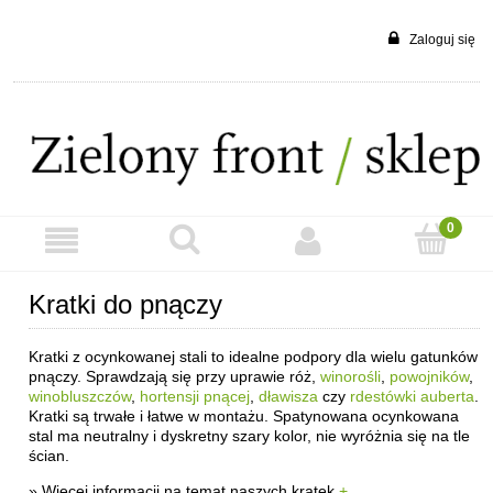
Zaloguj się
Kratki do pnączy
Kratki z ocynkowanej stali to idealne podpory dla wielu gatunków
pnączy. Sprawdzają się przy uprawie róż,
winorośli
,
powojników
,
winobluszczów
,
hortensji pnącej
,
dławisza
czy
rdestówki auberta
.
Kratki są trwałe i łatwe w montażu. Spatynowana ocynkowana
stal ma neutralny i dyskretny szary kolor, nie wyróżnia się na tle
ścian.
» Więcej informacji na temat naszych kratek
+