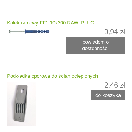
Kołek ramowy FF1 10x300 RAWLPLUG
9,94 zł
powiadom o
dostępności
Podkładka oporowa do ścian ocieplonych
2,46 zł
do koszyka