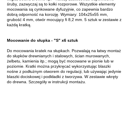
śruby, zazwyczaj są to kołki rozporowe. Wszystkie elementy
mocowania są cynkowane dyfuzyjnie, co zapewnia bardzo
dobrą odporność na korozję. Wymiary: 104x25x55 mm,
grubość 4 mm, otwór mocujący fi 8,2 mm. 5 sztuk w zestawie z
każdą kratką.
Mocowanie do słupka - "S" x6 sztuk
Do mocowania kratek na słupkach. Pozwalają na łatwy montaż
do słupków drewnianych i stalowych, ścian murowanych,
żelbetu, kamienia itp.; mogą być mocowane w pionie lub w
poziomie. Kratki można przykręcać wykorzystując blaszki
nośne z podłużnym otworem do regulacji, lub używając jedynie
blaszki dociskowej i podkładki z tworzywa. W zestawie wkręty
do drewna. Szczegóły w instrukcji montażu.