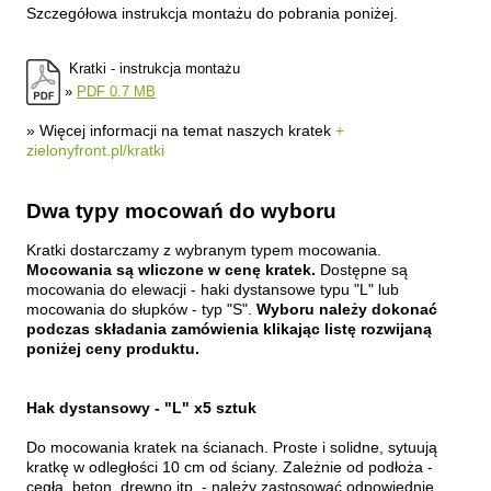
Szczegółowa instrukcja montażu do pobrania poniżej.
Kratki - instrukcja montażu
»
PDF 0.7 MB
» Więcej informacji na temat naszych kratek
+
zielonyfront.pl/kratki
Dwa typy mocowań do wyboru
Kratki dostarczamy z wybranym typem mocowania.
Mocowania są wliczone w cenę kratek.
Dostępne są
mocowania do elewacji - haki dystansowe typu "L" lub
mocowania do słupków - typ "S".
Wyboru należy dokonać
podczas składania zamówienia klikając listę rozwijaną
poniżej ceny produktu.
Hak dystansowy - "L" x5 sztuk
Do mocowania kratek na ścianach. Proste i solidne, sytuują
kratkę w odległości 10 cm od ściany. Zależnie od podłoża -
cegła, beton, drewno itp. - należy zastosować odpowiednie